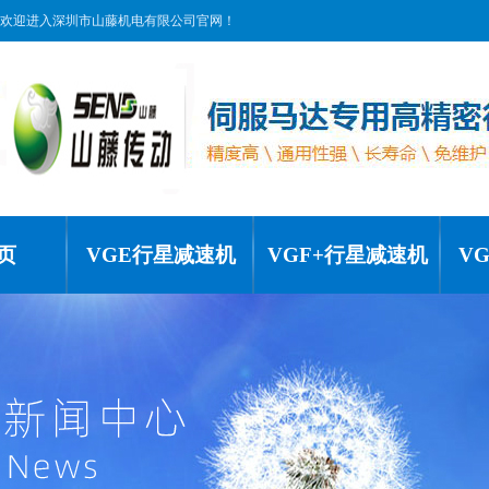
欢迎进入深圳市山藤机电有限公司官网！
页
VGE行星减速机
VGF+行星减速机
V